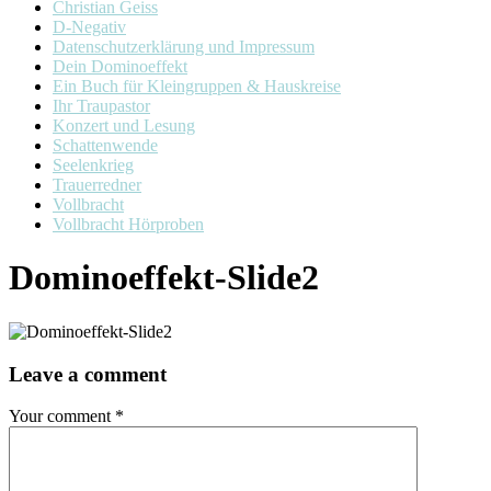
Christian Geiss
D-Negativ
Datenschutzerklärung und Impressum
Dein Dominoeffekt
Ein Buch für Kleingruppen & Hauskreise
Ihr Traupastor
Konzert und Lesung
Schattenwende
Seelenkrieg
Trauerredner
Vollbracht
Vollbracht Hörproben
Dominoeffekt-Slide2
Leave a comment
Your comment
*